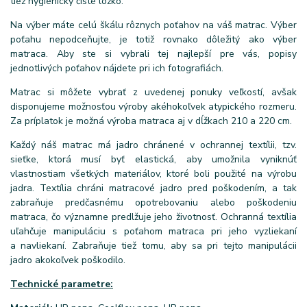
tiež hygienicky čisté lôžko.
Na výber máte celú škálu rôznych poťahov na váš matrac. Výber
poťahu nepodceňujte, je totiž rovnako dôležitý ako výber
matraca. Aby ste si vybrali tej najlepší pre vás, popisy
jednotlivých poťahov nájdete pri ich fotografiách.
Matrac si môžete vybrať z uvedenej ponuky veľkostí, avšak
disponujeme možnosťou výroby akéhokoľvek atypického rozmeru.
Za príplatok je možná výroba matraca aj v dĺžkach 210 a 220 cm.
Každý náš matrac má jadro chránené v ochrannej textílii, tzv.
sieťke, ktorá musí byť elastická, aby umožnila vyniknúť
vlastnostiam všetkých materiálov, ktoré boli použité na výrobu
jadra. Textília chráni matracové jadro pred poškodením, a tak
zabraňuje predčasnému opotrebovaniu alebo poškodeniu
matraca, čo významne predlžuje jeho životnosť. Ochranná textília
uľahčuje manipuláciu s poťahom matraca pri jeho vyzliekaní
a navliekaní. Zabraňuje tiež tomu, aby sa pri tejto manipulácii
jadro akokoľvek poškodilo.
Technické parametre: