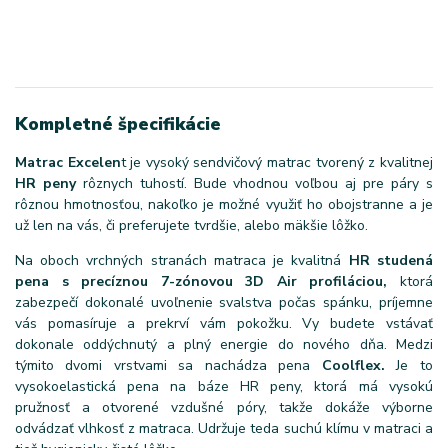
Kompletné špecifikácie
Matrac Excelen
t je vysoký sendvičový matrac tvorený z kvalitnej
HR peny
rôznych tuhostí. Bude vhodnou voľbou aj pre páry s
rôznou hmotnosťou, nakoľko je možné využiť ho obojstranne a je
už len na vás, či preferujete tvrdšie, alebo mäkšie lôžko.
Na oboch vrchných stranách matraca je kvalitná
HR studená
pena s precíznou 7-zónovou 3D Air profiláciou,
ktorá
zabezpečí dokonalé uvoľnenie svalstva počas spánku, príjemne
vás pomasíruje a prekrví vám pokožku. Vy budete vstávať
dokonale oddýchnutý a plný energie do nového dňa. Medzi
týmito dvomi vrstvami sa nachádza pena
Coolflex.
Je to
vysokoelastická pena na báze HR peny, ktorá má vysokú
pružnosť a otvorené vzdušné póry, takže dokáže výborne
odvádzať vlhkosť z matraca. Udržuje teda suchú klímu v matraci a