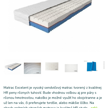
Matrac Excelent je vysoký sendvičový matrac tvorený z kvalitnej
HR peny rôznych tuhostí. Bude vhodnou voľbou aj pre páry s
rôznou hmotnosťou, nakoľko je možné využiť ho obojstranne a je
už len na vás, či preferujete tvrdšie, alebo mäkšie lôžko. Na
oboch vrchných stranách matraca je kvalitná HR stude...
celý