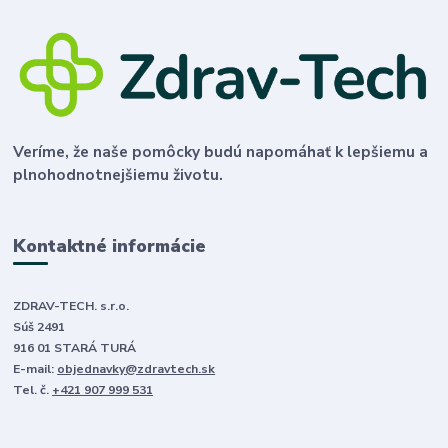
Veríme, že naše pomôcky budú napomáhať k lepšiemu a
plnohodnotnejšiemu životu.
Kontaktné informácie
ZDRAV-TECH. s.r.o.
Súš 2491
916 01 STARÁ TURÁ
E-mail:
objednavky@zdravtech.sk
Tel. č.
+421 907 999 531