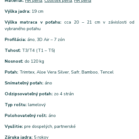
Materiál:
HR pena
,
Coolflex pena,
HR pena
Výška jadra:
19 cm
Výška matraca v poťahu:
cca 20 – 21 cm v závislosti od
vybraného poťahu
Profilácia:
áno, 3D Air – 7 zón
Tuhosť:
T3/T4 (T1 – T5)
Nosnosť:
do 120 kg
Poťah:
Trimtex, Aloe Vera Silver, Safr, Bamboo, Tencel
Snímateľný poťah:
áno
Odzipsovateľný poťah:
zo 4 strán
Typ roštu:
lamelový
Polohovateľný rošt:
áno
Využitie:
pre dospelých, partnerské
Záruka jadra:
5 rokov