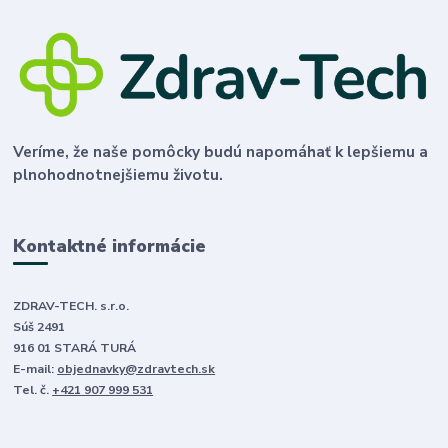
Veríme, že naše pomôcky budú napomáhať k lepšiemu a
plnohodnotnejšiemu životu.
Kontaktné informácie
ZDRAV-TECH. s.r.o.
Súš 2491
916 01 STARÁ TURÁ
E-mail:
objednavky@zdravtech.sk
Tel. č.
+421 907 999 531