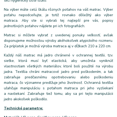
tiež hygienicky čisté lôžko.
Na výber máte celú škálu rôznych poťahov na váš matrac. Výber
poťahu nepodceňujte, je totiž rovnako dôležitý ako výber
matraca. Aby ste si vybrali tej najlepší pre vás, popisy
jednotlivých poťahov nájdete pri ich fotografiách.
Matrac si môžete vybrať z uvedenej ponuky veľkostí, avšak
disponujeme možnosťou výroby akéhokoľvek atypického rozmeru.
Za príplatok je možná výroba matraca aj v dĺžkach 210 a 220 cm.
Každý náš matrac má jadro chránené v ochrannej textílii, tzv.
sieťke, ktorá musí byť elastická, aby umožnila vyniknúť
vlastnostiam všetkých materiálov, ktoré boli použité na výrobu
jadra. Textília chráni matracové jadro pred poškodením, a tak
zabraňuje predčasnému opotrebovaniu alebo poškodeniu
matraca, čo významne predlžuje jeho životnosť. Ochranná textília
uľahčuje manipuláciu s poťahom matraca pri jeho vyzliekaní
a navliekaní. Zabraňuje tiež tomu, aby sa pri tejto manipulácii
jadro akokoľvek poškodilo.
Technické parametre: