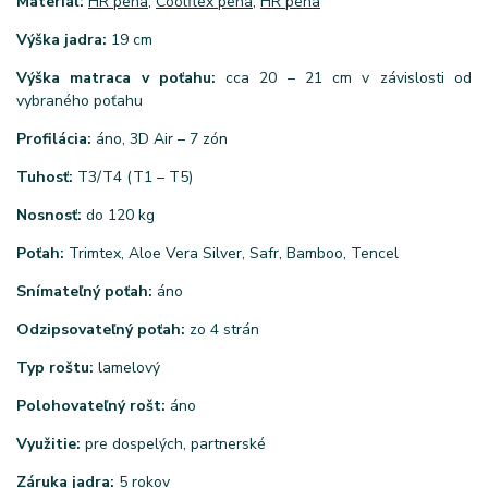
Materiál:
HR pena
,
Coolflex pena,
HR pena
Výška jadra:
19 cm
Výška matraca v poťahu:
cca 20 – 21 cm v závislosti od
vybraného poťahu
Profilácia:
áno, 3D Air – 7 zón
Tuhosť:
T3/T4 (T1 – T5)
Nosnosť:
do 120 kg
Poťah:
Trimtex, Aloe Vera Silver, Safr, Bamboo, Tencel
Snímateľný poťah:
áno
Odzipsovateľný poťah:
zo 4 strán
Typ roštu:
lamelový
Polohovateľný rošt:
áno
Využitie:
pre dospelých, partnerské
Záruka jadra:
5 rokov