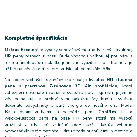
Kompletné špecifikácie
Matrac Excelen
t je vysoký sendvičový matrac tvorený z kvalitnej
HR peny
rôznych tuhostí. Bude vhodnou voľbou aj pre páry s
rôznou hmotnosťou, nakoľko je možné využiť ho obojstranne a je
už len na vás, či preferujete tvrdšie, alebo mäkšie lôžko.
Na oboch vrchných stranách matraca je kvalitná
HR studená
pena s precíznou 7-zónovou 3D Air profiláciou,
ktorá
zabezpečí dokonalé uvoľnenie svalstva počas spánku, príjemne
vás pomasíruje a prekrví vám pokožku. Vy budete vstávať
dokonale oddýchnutý a plný energie do nového dňa. Medzi
týmito dvomi vrstvami sa nachádza pena
Coolflex.
Je to
vysokoelastická pena na báze HR peny, ktorá má vysokú
pružnosť a otvorené vzdušné póry, takže dokáže výborne
odvádzať vlhkosť z matraca. Udržuje teda suchú klímu v matraci a