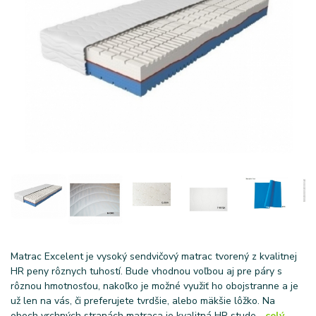
Matrac Excelent je vysoký sendvičový matrac tvorený z kvalitnej
HR peny rôznych tuhostí. Bude vhodnou voľbou aj pre páry s
rôznou hmotnosťou, nakoľko je možné využiť ho obojstranne a je
už len na vás, či preferujete tvrdšie, alebo mäkšie lôžko. Na
oboch vrchných stranách matraca je kvalitná HR stude...
celý