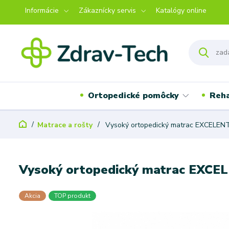
Informácie
Zákaznícky servis
Katalógy online
Ortopedické pomôcky
Reha
Matrace a rošty
Vysoký ortopedický matrac EXCELEN
Vysoký ortopedický matrac EXCE
Akcia
TOP produkt