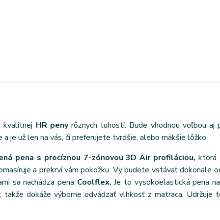
 kvalitnej
HR peny
rôznych tuhostí. Bude vhodnou voľbou aj 
 je už len na vás, či preferujete tvrdšie, alebo mäkšie lôžko.
ná pena s precíznou 7-zónovou 3D Air profiláciou,
ktorá 
pomasíruje a prekrví vám pokožku. Vy budete vstávať dokonale 
vami sa nachádza pena
Coolflex.
Je to vysokoelastická pena n
, takže dokáže výborne odvádzať vlhkosť z matraca. Udržuje 