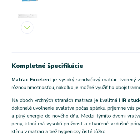
Kompletné špecifikácie
Matrac Excelen
t je vysoký sendvičový matrac tvorený z
rôznou hmotnosťou, nakoľko je možné využiť ho obojstranne a
Na oboch vrchných stranách matraca je kvalitná
HR stude
dokonalé uvoľnenie svalstva počas spánku, príjemne vás 
a plný energie do nového dňa. Medzi týmito dvomi vrst
peny, ktorá má vysokú pružnosť a otvorené vzdušné póry
klímu v matraci a tiež hygienicky čisté lôžko.