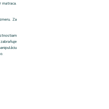
r matraca.
zmeru. Za
astnostiam
zabraňuje
anipuláciu
o.