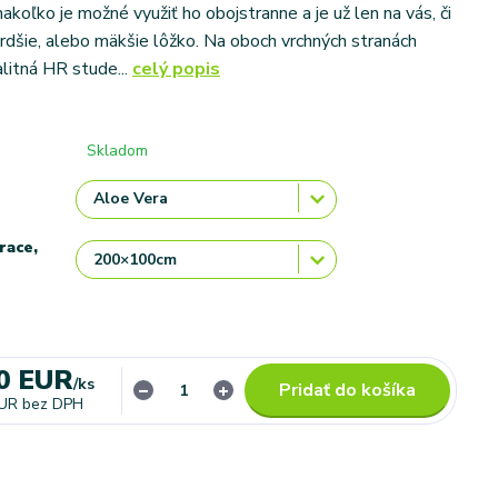
koľko je možné využiť ho obojstranne a je už len na vás, či
vrdšie, alebo mäkšie lôžko. Na oboch vrchných stranách
alitná HR stude...
celý popis
Skladom
race,
0 EUR
/
ks
Pridať do košíka
EUR
bez DPH