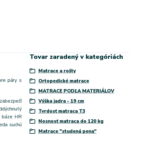
Tovar zaradený v kategóriách
Matrace a rošty
pre páry s
Ortopedické matrace
MATRACE PODĽA MATERIÁLOV
zabezpečí
Výška jadra - 19 cm
oddýchnutý
Tvrdosť matraca T3
a báze HR
Nosnosť matraca do 120 kg
teda suchú
Matrace "studená pena"