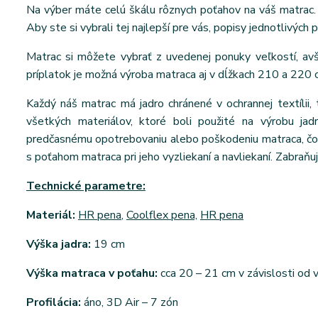
Na výber máte celú škálu rôznych poťahov na váš matrac. 
Aby ste si vybrali tej najlepší pre vás, popisy jednotlivých 
Matrac si môžete vybrať z uvedenej ponuky veľkostí, a
príplatok je možná výroba matraca aj v dĺžkach 210 a 220 
Každý náš matrac má jadro chránené v ochrannej textílii, 
všetkých materiálov, ktoré boli použité na výrobu jad
predčasnému opotrebovaniu alebo poškodeniu matraca, čo v
s poťahom matraca pri jeho vyzliekaní a navliekaní. Zabraňuj
Technické parametre:
Materiál:
HR pena
,
Coolflex pena,
HR pena
Výška jadra:
19 cm
Výška matraca v poťahu:
cca 20 – 21 cm v závislosti od
Profilácia:
áno, 3D Air – 7 zón