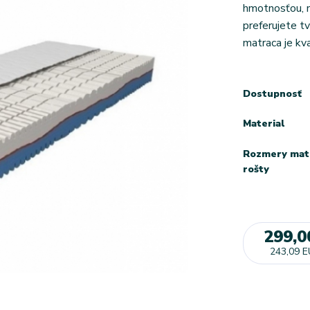
hmotnosťou, na
preferujete t
matraca je kv
Dostupnosť
Material
Rozmery mat
rošty
299,0
243,09 