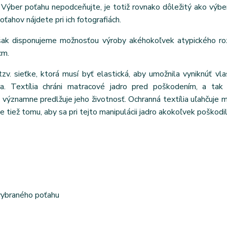
Výber poťahu nepodceňujte, je totiž rovnako dôležitý ako výbe
poťahov nájdete pri ich fotografiách.
však disponujeme možnosťou výroby akéhokoľvek atypického ro
cm.
tzv. sieťke, ktorá musí byť elastická, aby umožnila vyniknúť vl
ra. Textília chráni matracové jadro pred poškodením, a tak 
ýznamne predlžuje jeho životnosť. Ochranná textília uľahčuje m
e tiež tomu, aby sa pri tejto manipulácii jadro akokoľvek poškodil
 vybraného poťahu