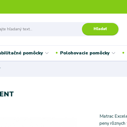
Hľadať
bilitačné pomôcky
Polohovacie pomôcky
T
LENT
Matrac Excele
peny rôznych 