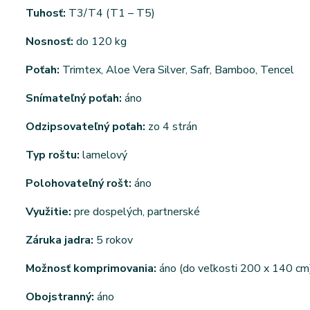
Tuhosť:
T3/T4 (T1 – T5)
Nosnosť:
do 120 kg
Poťah:
Trimtex, Aloe Vera Silver, Safr, Bamboo, Tencel
Snímateľný poťah:
áno
Odzipsovateľný poťah:
zo 4 strán
Typ roštu:
lamelový
Polohovateľný rošt:
áno
Využitie:
pre dospelých, partnerské
Záruka jadra:
5 rokov
Možnosť komprimovania:
áno (do veľkosti 200 x 140 cm
Obojstranný:
áno